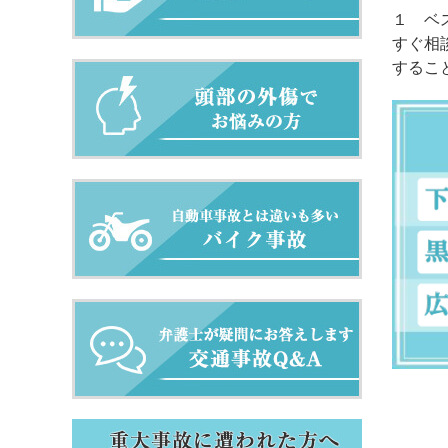
１ ベ
すぐ相
するこ