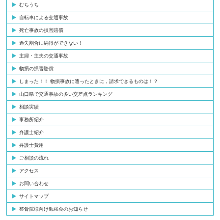
むちうち
自転車による交通事故
死亡事故の損害賠償
過失割合に納得ができない！
主婦・主夫の交通事故
物損の損害賠償
しまった！！ 物損事故に遭ったときに，請求できるものは！？
山口県で交通事故の多い交差点ランキング
相談実績
事務所紹介
弁護士紹介
弁護士費用
ご相談の流れ
アクセス
お問い合わせ
サイトマップ
整骨院様向け勉強会のお知らせ