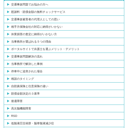
交通事故問題でお悩みの方へ
慰謝料・賠償金額の無料チェックサービス
交通事故被害者の代理人としての思い
相手方保険会社の対応に納得がいかない
休業損害の査定に納得がいかない方
当事務所が選ばれる５つの理由
ポータルサイトで弁護士を選ぶメリット・デメリット
交通事故問題解決の流れ
当事務所で解決した事例
停車中に追突された場合
相談のタイミング
自賠責保険と任意保険の違い
賠償金額決定の３基準
後遺障害
高次脳機能障害
RSD
低髄液圧症候群・脳脊髄液減少症