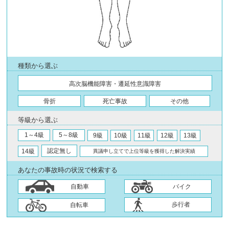
種類から選ぶ
高次脳機能障害・遷延性意識障害
骨折
死亡事故
その他
等級から選ぶ
1～4級
5～8級
9級
10級
11級
12級
13級
認定無し
14級
異議申し立てで上位等級を獲得した解決実績
あなたの事故時の状況で検索する
自動車
バイク
歩行者
自転車