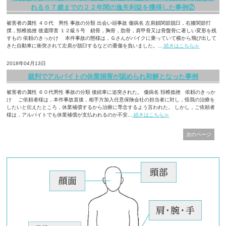
れる６７歳までの２２年間の逸失利益を獲得した事例②
被害者の属性 ４０代 男性 事故の分類 出会い頭事故 傷病名 左肩鎖関節脱臼，右膝関節打
撲，頸椎捻挫 後遺障害 １２級５号 鎖骨，胸骨，肋骨，肩甲骨又は骨盤骨に著しい変形を残
すもの 依頼のきっかけ 本件事故の態様は，Ｇさんがバイクに乗っていて横から飛び出して
きた自動車に衝突されて左肩が脱臼するなどの重傷を負いました。...
続きはこちら≫
2018年04月13日
裁判でアルバイトの休業損害が認められ和解となった事例
被害者の属性 ６０代男性 事故の分類 後続車に追突された。 傷病名 頚椎捻挫 依頼のきっか
け ご依頼者様は，本件事故直後，相手方加入任意保険会社の担当者に対し，怪我の治療を
したいと伝えたところ，休業補償するから治療に専念するよう言われた。 しかし，ご依頼者
様は，アルバイトでも休業補償が支払われるのか不安...
続きはこちら≫
次のページ