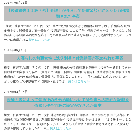
2017年08月31日
【後遺障害１１級７号】弁護士が介入して賠償金額が約８００万円増
額された事案
概要 被害者の属性 ５０代 女性 事故の分類 追突事故 負傷部位 肋骨，腰，手 傷病名 肋骨
多発骨折，腰椎骨折，右手骨骨折 後遺障害等級 １１級７号 依頼のきっかけ Ｍさんは，保
険会社から賠償金の提案を受け，その金額が法的に適正な金額かどうかを検討するため，ラグ
ーンに来所され...
続きはこちら≫
2017年06月28日
一人暮らしの無職女性に逸失利益と休業損害が認められた事案
概要 被害者の属性 ７０代 女性 無職 事故の分類 自転車を運転中に後方から進行してきた
自動車に追突されたもの。 負傷部位 骨盤，股関節 傷病名 骨盤骨折 後遺障害等級 併合１１号
依頼のきっかけ 依頼者は，骨盤骨折の重傷を負いました。 子らは遠方に住んでいました
が，心配をして事故後すぐに病院へ駆けつけ...
続きはこちら≫
2017年03月15日
医師面談によって骨折後の変形治癒について診断書への詳細な記載を
依頼し併合11級の認定がなされた事案
概要 被害者の属性 ６０代 女性 事故の分類 歩行中に自動車に衝突された事例 負傷部位 足
傷病名 右足関節粉砕骨折，左膝関節粉砕骨折 後遺障害等級 併合１１級 （１２級３号，１２
級７号，１３級８号） 依頼のきっかけ Ｍさんは受傷後に病院に救急搬送され，入院及び
通院を継続していましたが，Ｍ...
続きはこちら≫