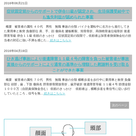
2016年06月21日
症状固定前からのサポートで併合11級が認定され、生活保護受給中で
も逸失利益が認められた事案
概要 被害者の属性 ４０代 男性 無職 事故の分類 バイクを運転中に右方から進行してき
た乗用車と衝突 負傷部位 肩、手、顔 傷病名 腱板断裂、頬骨骨折、両側橈骨遠位端骨折 後遺
障害等級 併合１１級 依頼のきっかけ 症状固定前の段階で，依頼者は加害者側保険会社の担
当者の対応に強い不満を感じた...
続きはこちら≫
2016年04月19日
ひき逃げ事故により後遺障害１１級４号の障害を負った被害者が事故
直後からのサポートにより通常の基準から増額した慰謝料を受け取る
ことができた事案
概要 被害者の属性 ７０代 男性 無職 事故の分類 横断歩道を歩行中に乗用車と衝突 負傷
部位 頭部，歯，下肢 傷病名 脛骨腓骨開放骨折，歯牙破折 後遺障害等級 １１級４号 賠償金額
１０００万（自賠責保険金含む） 依頼のきっかけ 依頼者は，横断歩道を青信号に従い歩行
していたところ，信号を無...
続きはこちら≫
次のページ