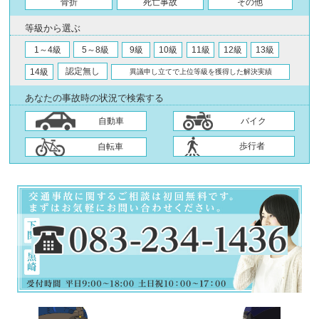
骨折
死亡事故
その他
等級から選ぶ
1～4級
5～8級
9級
10級
11級
12級
13級
認定無し
14級
異議申し立てで上位等級を獲得した解決実績
あなたの事故時の状況で検索する
自動車
バイク
歩行者
自転車