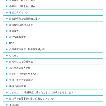
当事務所で解決した事例
停車中に追突された場合
相談のタイミング
自賠責保険と任意保険の違い
賠償金額決定の３基準
後遺障害
高次脳機能障害
RSD
低髄液圧症候群・脳脊髄液減少症
むちうち
自転車による交通事故
死亡事故の損害賠償
過失割合に納得ができない！
主婦・主夫の交通事故
物損の損害賠償
しまった！！ 物損事故に遭ったときに，請求できるものは！？
山口県で交通事故の多い交差点ランキング
相談実績