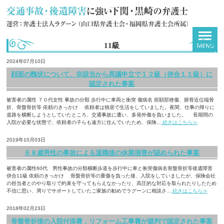
11級
2024年07月10日
顔面の醜状について、非該当から異議申立で１２級（併合１１級）に
認定された事案
被害者の属性 ７０代女性 事故の分類 歩行中に車両と衝突 傷病名 前額部挫傷、腓骨近位端骨
折、骨盤骨折等 依頼のきっかけ 依頼者は独居で生活をしていました。夜間、仕事の帰りに
道路を横断しようとしていたところ、交通事故に遭い、多発外傷を負いました。 長期間の
入院が必要な状態で、依頼者の子らも遠方に住んでいたため、保険...
続きはこちら≫
2019年10月03日
６８歳男性の事故による退職後の休業損害が認められた事案
被害者の属性60代 男性事故の分類横断歩道を歩行中に車と衝突傷病名骨盤骨折等後遺障害
併合11級 依頼のきっかけ 骨盤骨折等の重傷を負った後、入院をしていましたが、保険会社
の担当者とのやり取りで約束を守ってもらえなかったり、高圧的な対応を取られたりしたため
不信に思い、周りでサポートしていたご家族の勧めでラグーンに相談さ...
続きはこちら≫
2018年02月23日
骨盤骨折後の入院付添費，リフォーム工事費が裁判で認定された事案