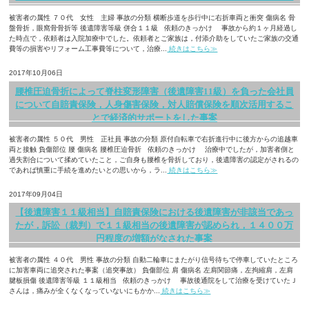
被害者の属性 ７０代 女性 主婦 事故の分類 横断歩道を歩行中に右折車両と衝突 傷病名 骨
盤骨折，眼窩骨骨折等 後遺障害等級 併合１１級 依頼のきっかけ 事故から約１ヶ月経過し
た時点で，依頼者は入院加療中でした。依頼者とご家族は，付添介助をしていたご家族の交通
費等の損害やリフォーム工事費等について，治療...
続きはこちら≫
2017年10月06日
腰椎圧迫骨折によって脊柱変形障害（後遺障害11級）を負った会社員
について自賠責保険，人身傷害保険，対人賠償保険を順次活用するこ
とで経済的サポートをした事案
被害者の属性 ５０代 男性 正社員 事故の分類 原付自転車で右折進行中に後方からの追越車
両と接触 負傷部位 腰 傷病名 腰椎圧迫骨折 依頼のきっかけ 治療中でしたが，加害者側と
過失割合について揉めていたこと，ご自身も腰椎を骨折しており，後遺障害の認定がされるの
であれば慎重に手続を進めたいとの思いから，ラ...
続きはこちら≫
2017年09月04日
【後遺障害１１級相当】自賠責保険における後遺障害が非該当であっ
たが，訴訟（裁判）で１１級相当の後遺障害が認められ，１４００万
円程度の増額がなされた事案
被害者の属性 ４０代 男性 事故の分類 自動二輪車にまたがり信号待ちで停車していたところ
に加害車両に追突された事案（追突事故） 負傷部位 肩 傷病名 左肩関節痛，左拘縮肩，左肩
腱板損傷 後遺障害等級 １１級相当 依頼のきっかけ 事故後通院をして治療を受けていたＪ
さんは，痛みが全くなくなっていないにもかか...
続きはこちら≫