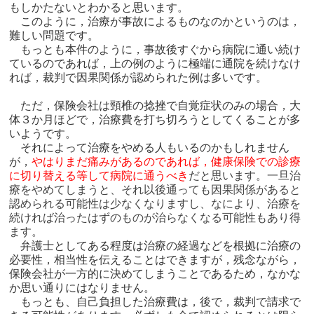
もしかたないとわかると思います。
このように，治療が事故によるものなのかというのは，
難しい問題です。
もっとも本件のように，事故後すぐから病院に通い続け
ているのであれば，上の例のように極端に通院を続けなけ
れば，裁判で因果関係が認められた例は多いです。
ただ，保険会社は頸椎の捻挫で自覚症状のみの場合，大
体３か月ほどで，治療費を打ち切ろうとしてくることが多
いようです。
それによって治療をやめる人もいるのかもしれません
が，
やはりまだ痛みがあるのであれば，健康保険での診療
に切り替える等して病院に通うべき
だと思います。一旦治
療をやめてしまうと、それ以後通っても因果関係があると
認められる可能性は少なくなりますし、なにより、治療を
続ければ治ったはずのものが治らなくなる可能性もあり得
ます。
弁護士としてある程度は治療の経過などを根拠に治療の
必要性，相当性を伝えることはできますが，残念ながら，
保険会社が一方的に決めてしまうことであるため，なかな
か思い通りにはなりません。
もっとも、自己負担した治療費は，後で，裁判で請求で