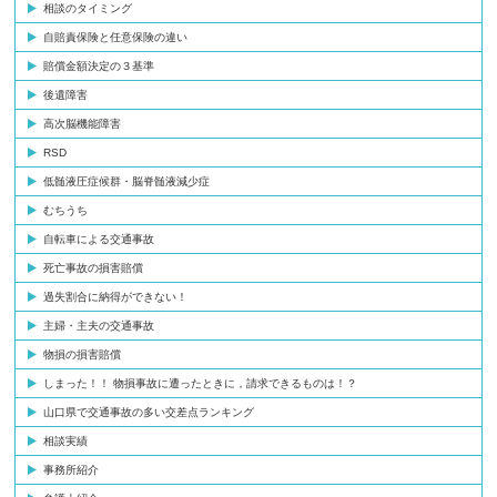
相談のタイミング
自賠責保険と任意保険の違い
賠償金額決定の３基準
後遺障害
高次脳機能障害
RSD
低髄液圧症候群・脳脊髄液減少症
むちうち
自転車による交通事故
死亡事故の損害賠償
過失割合に納得ができない！
主婦・主夫の交通事故
物損の損害賠償
しまった！！ 物損事故に遭ったときに，請求できるものは！？
山口県で交通事故の多い交差点ランキング
相談実績
事務所紹介