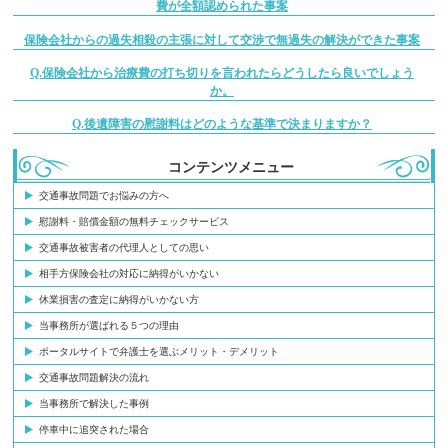
費が全額認められた事案
保険会社からの過失相殺の主張に対して交渉で無過失の解決ができた事案
Q.保険会社から治療費の打ち切りを言われたらどうしたら良いでしょう
か。
Q.後遺障害の慰謝料はどのような基準で決まりますか？
コンテンツメニュー
交通事故問題でお悩みの方へ
慰謝料・賠償金額の無料チェックサービス
交通事故被害者の代理人としての思い
相手方保険会社の対応に納得がいかない
休業損害の査定に納得がいかない方
当事務所が選ばれる５つの理由
ポータルサイトで弁護士を選ぶメリット・デメリット
交通事故問題解決の流れ
当事務所で解決した事例
停車中に追突された場合