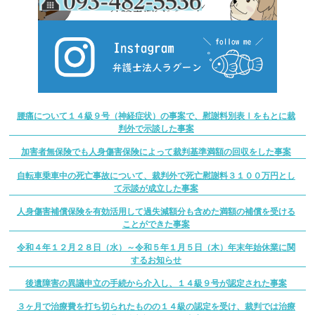
腰痛について１４級９号（神経症状）の事案で、慰謝料別表Ⅰをもとに裁
判外で示談した事案
加害者無保険でも人身傷害保険によって裁判基準満額の回収をした事案
自転車乗車中の死亡事故について、裁判外で死亡慰謝料３１００万円とし
て示談が成立した事案
人身傷害補償保険を有効活用して過失減額分も含めた満額の補償を受ける
ことができた事案
令和４年１２月２８日（水）～令和５年１月５日（木）年末年始休業に関
するお知らせ
後遺障害の異議申立の手続から介入し、１４級９号が認定された事案
３ヶ月で治療費を打ち切られたものの１４級の認定を受け、裁判では治療