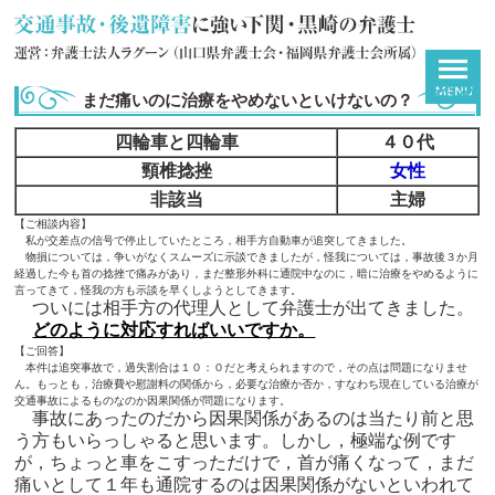
まだ痛いのに治療をやめないといけないの？
四輪車と四輪車
４０代
頸椎捻挫
女性
非該当
主婦
【ご相談内容】
私が交差点の信号で停止していたところ，相手方自動車が追突してきました。
物損については，争いがなくスムーズに示談できましたが，怪我については，事故後３か月
経過した今も首の捻挫で痛みがあり，まだ整形外科に通院中なのに，暗に治療をやめるように
言ってきて，怪我の方も示談を早くしようとしてきます。
ついには相手方の代理人として弁護士が出てきました。
どのように対応すればいいですか
。
【ご回答】
本件は追突事故で，過失割合は１０：０だと考えられますので，その点は問題になりませ
ん。もっとも，治療費や慰謝料の関係から，必要な治療か否か，すなわち現在している治療が
交通事故によるものなのか因果関係が問題になります。
事故にあったのだから因果関係があるのは当たり前と思
う方もいらっしゃると思います。しかし，極端な例です
が，ちょっと車をこすっただけで，首が痛くなって，まだ
痛いとして１年も通院するのは因果関係がないといわれて