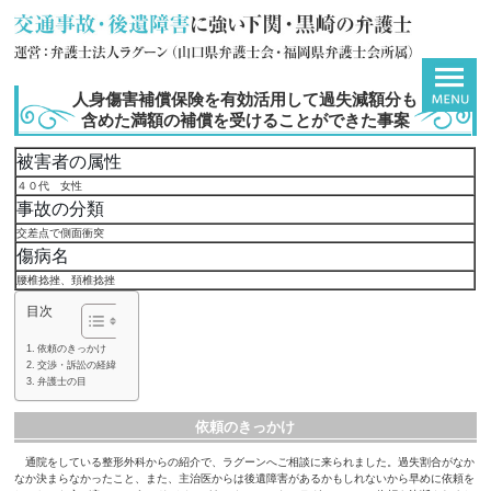
人身傷害補償保険を有効活用して過失減額分も
含めた満額の補償を受けることができた事案
被害者の属性
４０代 女性
事故の分類
交差点で側面衝突
傷病名
腰椎捻挫、頚椎捻挫
目次
依頼のきっかけ
交渉・訴訟の経緯
弁護士の目
依頼のきっかけ
通院をしている整形外科からの紹介で、ラグーンへご相談に来られました。過失割合がなか
なか決まらなかったこと、また、主治医からは後遺障害があるかもしれないから早めに依頼を