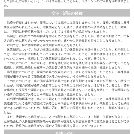
しておいた方が良いというアドバイスがあったことから、ラグーンへのご依頼を決断されまし
た。
交渉・訴訟の経緯
治療を継続しましたが、腰痛については完全には回復しませんでした。腰椎の椎間板に異常
所見が認められたことから、症状固定となった後に、後遺障害の申請手続をしました。結果
は、「局部に神経症状を残すもの」として１４級９号の認定がなされました。
当初は、裁判外での早期解決を図るために交渉をしていましたが、特に過失割合について双
方の言い分に折り合いがつかなかったため、速やかに訴訟提起を行うことになりました。
裁判では、特に休業損害と過失割合が争点となりました。
休業損害について、当方の主張は主婦としての休業損害を主張するものでした。相手側とし
ては、当方が会社に勤務していてフルタイムで働いていたこと、会社の仕事はほとんど休んで
いないことから、主婦としての休業損害は認められないという言い分でした。
この点について、当方からは、仕事を休む話と家事を休む話は次元が異なる話であることを
指摘し、実際に経験した家事への悪影響の具体的な内容を細かく主張・立証をしました。
過失割合については、現場の道路の交差点内にうっすらと実線があったことから、本件事故
現場が相手方からみて優先道路であるのか否かという点が争点となりました。
この点については、当方側が非優先道路であれば過失割合は大幅に当方が不利になる状況で
したが、現場の実線が通常の通行者にとって簡単には判別できないほど薄れていること、警察
が作成した実況見分調書においても優先道路との記載はないこと等を指摘して、優先関係のな
い通常の交差点であることを前提とした主張・立証を行ないました。
裁判所の和解案では、当方に主婦としての休業損害が発生していること、本件事故現場は優
先道路ではなく通常の交差点であることを内容とする解決案が示され、依頼者にとっても納得
ができる内容であったため、和解に応じ、相手方の同意も得られたことから、和解が成立しま
した。
また、依頼者にも過失があることで減額される部分については、別途、依頼者が加入してい
た保険会社の人身傷害補償保険から裁判所が認定した損害額を基準に支払を受けることができ
たため、最終的には過失がない場合と同様の解決を図ることができました。
弁護士の目