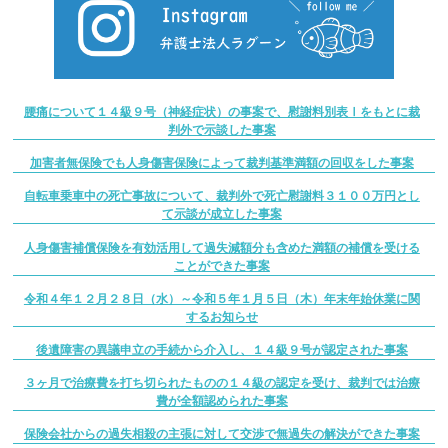
腰痛について１４級９号（神経症状）の事案で、慰謝料別表Ⅰをもとに裁
判外で示談した事案
加害者無保険でも人身傷害保険によって裁判基準満額の回収をした事案
自転車乗車中の死亡事故について、裁判外で死亡慰謝料３１００万円とし
て示談が成立した事案
人身傷害補償保険を有効活用して過失減額分も含めた満額の補償を受ける
ことができた事案
令和４年１２月２８日（水）～令和５年１月５日（木）年末年始休業に関
するお知らせ
後遺障害の異議申立の手続から介入し、１４級９号が認定された事案
３ヶ月で治療費を打ち切られたものの１４級の認定を受け、裁判では治療
費が全額認められた事案
保険会社からの過失相殺の主張に対して交渉で無過失の解決ができた事案