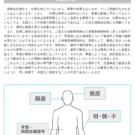
保険会社側から「仕事を休んでいないから、家事の休業もないはず」という指摘がなされる
ことはよくあります。しかし、「仕事は簡単には休めないけど、家事は家族に手伝ってもらう
ことができる」という状況は現実問題としてよく直面する事態です。そのため、仕事を休んで
いなくても、主婦としての休業の実態があるのであれば、この点を保険会社側にも理解しても
らって、適切な補償を受ける必要があります。
また、自身に過失があるときでも、ご加入の自動車保険の人身傷害補償特約（多くの契約で
付保されています）を有効活用することで、実質的には人身損害について無過失と同様の補償
を受けることができるようになります。人身傷害補償特約は、原則として、事前に決まった金
額しか払われない内容のものですが、例外的に「裁判で裁判基準による損害が認定された場合
にはその基準にしたがう」とされていますので、裁判で解決したときは事前に決まった金額を
超えて、実損が補填される内容になっています。そのため、事案によっては、訴訟提起をした
うえで解決することが満額の補償を受けるうえで望ましいというケースも存在します。
これらのことは弁護士等の専門家でなければ分からないのが通常です。交通事故で被害を受
けて、その後の補償でも不十分なものしか受け取ることができずに二次被害を受けることがな
いように、早い段階で、弁護士に相談することが大切であるといえます。