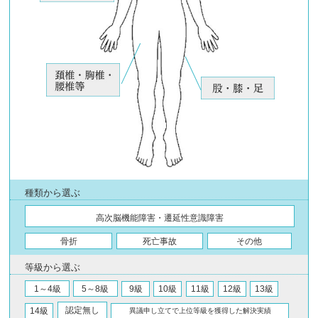
種類から選ぶ
高次脳機能障害・遷延性意識障害
骨折
死亡事故
その他
等級から選ぶ
1～4級
5～8級
9級
10級
11級
12級
13級
認定無し
14級
異議申し立てで上位等級を獲得した解決実績