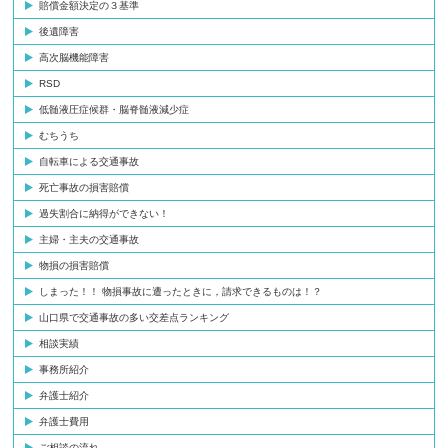
賠償金額決定の３基準
後遺障害
高次脳機能障害
RSD
低髄液圧症候群・脳脊髄液減少症
むちうち
自転車による交通事故
死亡事故の損害賠償
過失割合に納得ができない！
主婦・主夫の交通事故
物損の損害賠償
しまった！！ 物損事故に遭ったときに，請求できるものは！？
山口県で交通事故の多い交差点ランキング
相談実績
事務所紹介
弁護士紹介
弁護士費用
ご相談の流れ