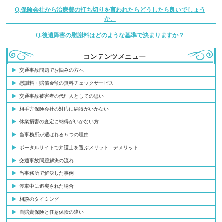
Q.保険会社から治療費の打ち切りを言われたらどうしたら良いでしょう
か。
Q.後遺障害の慰謝料はどのような基準で決まりますか？
コンテンツメニュー
交通事故問題でお悩みの方へ
慰謝料・賠償金額の無料チェックサービス
交通事故被害者の代理人としての思い
相手方保険会社の対応に納得がいかない
休業損害の査定に納得がいかない方
当事務所が選ばれる５つの理由
ポータルサイトで弁護士を選ぶメリット・デメリット
交通事故問題解決の流れ
当事務所で解決した事例
停車中に追突された場合
相談のタイミング
自賠責保険と任意保険の違い