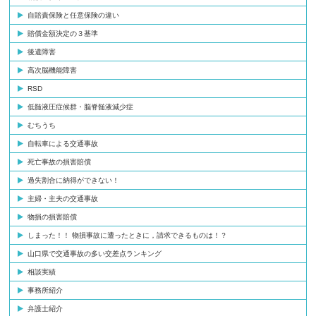
自賠責保険と任意保険の違い
賠償金額決定の３基準
後遺障害
高次脳機能障害
RSD
低髄液圧症候群・脳脊髄液減少症
むちうち
自転車による交通事故
死亡事故の損害賠償
過失割合に納得ができない！
主婦・主夫の交通事故
物損の損害賠償
しまった！！ 物損事故に遭ったときに，請求できるものは！？
山口県で交通事故の多い交差点ランキング
相談実績
事務所紹介
弁護士紹介