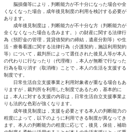
脳損傷等により，判断能力が不十分になった場合や全
くなくなった場合，成年後見制度の利用を検討する必要が
あります。
成年後見制度は，判断能力が不十分な方（判断能力が
全くなくなった場合も含みます。）の財産に関する法律行
為（預貯金の管理，賃貸借契約の締結，遺産分割等）や生
活・療養看護に関する法律行為（介護契約，施設利用契約
等）について，裁判所によって選任された後見人等が本人
の代わりに行なったり（代理権），本人が無断で行なった
行為を取り消す（取消権）ことで，本人の生活を支援する
制度です。
日常生活自立支援事業と利用対象者が重なる場合もあ
りますが，裁判所を利用した制度であるため，基本的に
は，本人に対する支援の内容は，日常生活自立支援事業よ
りも法的な色彩が強くなります。
成年後見制度は，支援を必要とする本人の判断能力の
程度によって，以下のように利用できる制度が異なってき
ます。本人の判断能力の程度に応じて，後見，保佐，補助
の制度を柔軟に活用することが本人の生活支援にとって重