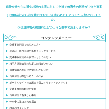
保険会社からの過失相殺の主張に対して交渉で無過失の解決ができた事案
Q.保険会社から治療費の打ち切りを言われたらどうしたら良いでしょう
か。
Q.後遺障害の慰謝料はどのような基準で決まりますか？
コンテンツメニュー
交通事故問題でお悩みの方へ
慰謝料・賠償金額の無料チェックサービス
交通事故被害者の代理人としての思い
相手方保険会社の対応に納得がいかない
休業損害の査定に納得がいかない方
当事務所が選ばれる５つの理由
ポータルサイトで弁護士を選ぶメリット・デメリット
交通事故問題解決の流れ
当事務所で解決した事例
停車中に追突された場合
相談のタイミング