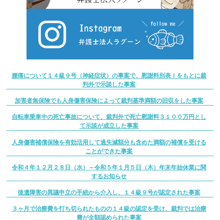
腰痛について１４級９号（神経症状）の事案で、慰謝料別表Ⅰをもとに裁
判外で示談した事案
加害者無保険でも人身傷害保険によって裁判基準満額の回収をした事案
自転車乗車中の死亡事故について、裁判外で死亡慰謝料３１００万円とし
て示談が成立した事案
人身傷害補償保険を有効活用して過失減額分も含めた満額の補償を受ける
ことができた事案
令和４年１２月２８日（水）～令和５年１月５日（木）年末年始休業に関
するお知らせ
後遺障害の異議申立の手続から介入し、１４級９号が認定された事案
３ヶ月で治療費を打ち切られたものの１４級の認定を受け、裁判では治療
費が全額認められた事案