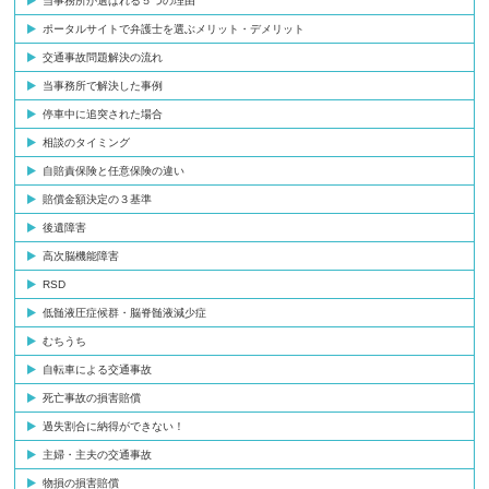
当事務所が選ばれる５つの理由
ポータルサイトで弁護士を選ぶメリット・デメリット
交通事故問題解決の流れ
当事務所で解決した事例
停車中に追突された場合
相談のタイミング
自賠責保険と任意保険の違い
賠償金額決定の３基準
後遺障害
高次脳機能障害
RSD
低髄液圧症候群・脳脊髄液減少症
むちうち
自転車による交通事故
死亡事故の損害賠償
過失割合に納得ができない！
主婦・主夫の交通事故
物損の損害賠償