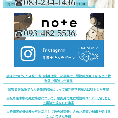
腰痛について１４級９号（神経症状）の事案で、慰謝料別表Ⅰをもとに裁
判外で示談した事案
加害者無保険でも人身傷害保険によって裁判基準満額の回収をした事案
自転車乗車中の死亡事故について、裁判外で死亡慰謝料３１００万円とし
て示談が成立した事案
人身傷害補償保険を有効活用して過失減額分も含めた満額の補償を受ける
ことができた事案