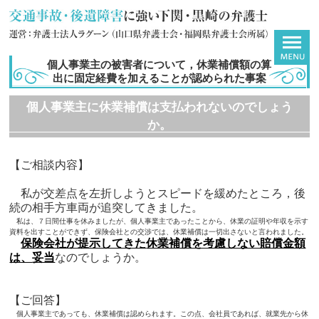
個人事業主の被害者について，休業補償額の算
出に固定経費を加えることが認められた事案
個人事業主に休業補償は支払われないのでしょう
か。
【ご相談内容】
私が交差点を左折しようとスピードを緩めたところ，後
続の相手方車両が追突してきました。
私は、７日間仕事を休みましたが、個人事業主であったことから、休業の証明や年収を示す
資料を出すことができず、保険会社との交渉では、休業補償は一切出さないと言われました。
保険会社が提示してきた
休業補償を考慮しない賠償金額
は、
妥当
なのでしょうか。
【ご回答】
個人事業主であっても、休業補償は認められます。この点、会社員であれば、就業先から休