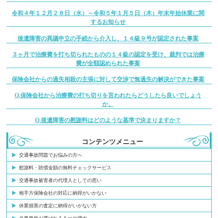
令和４年１２月２８日（水）～令和５年１月５日（木）年末年始休業に関
するお知らせ
後遺障害の異議申立の手続から介入し、１４級９号が認定された事案
３ヶ月で治療費を打ち切られたものの１４級の認定を受け、裁判では治療
費が全額認められた事案
保険会社からの過失相殺の主張に対して交渉で無過失の解決ができた事案
Q.保険会社から治療費の打ち切りを言われたらどうしたら良いでしょう
か。
Q.後遺障害の慰謝料はどのような基準で決まりますか？
コンテンツメニュー
交通事故問題でお悩みの方へ
慰謝料・賠償金額の無料チェックサービス
交通事故被害者の代理人としての思い
相手方保険会社の対応に納得がいかない
休業損害の査定に納得がいかない方