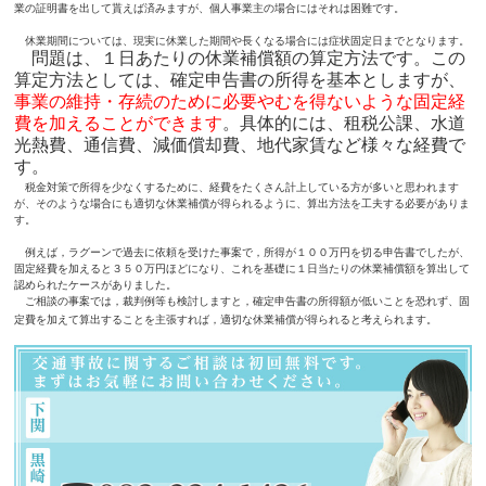
業の証明書を出して貰えば済みますが、個人事業主の場合にはそれは困難です。
休業期間については、現実に休業した期間や長くなる場合には症状固定日までとなります。
問題は、１日あたりの休業補償額の算定方法です。この
算定方法としては、確定申告書の所得を基本としますが、
事業の維持・存続のために必要やむを得ないような固定経
費を加えることができます
。具体的には、租税公課、水道
光熱費、通信費、減価償却費、地代家賃など様々な経費で
す。
税金対策で所得を少なくするために、経費をたくさん計上している方が多いと思われます
が、そのような場合にも適切な休業補償が得られるように、算出方法を工夫する必要がありま
す。
例えば，ラグーンで過去に依頼を受けた事案で，所得が１００万円を切る申告書でしたが、
固定経費を加えると３５０万円ほどになり、これを基礎に１日当たりの休業補償額を算出して
認められたケースがありました。
ご相談の事案では，裁判例等も検討しますと，確定申告書の所得額が低いことを恐れず、固
定費を加えて算出することを主張すれば，適切な休業補償が得られると考えられます。