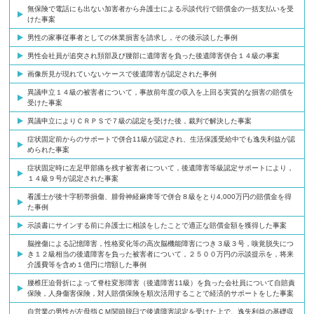
無保険で電話にも出ない加害者から弁護士による示談代行で賠償金の一括支払いを受
けた事案
男性の家事従事者としての休業損害を請求し，その後示談した事例
男性会社員が追突され頚部及び腰部に遺障害を負った後遺障害併合１４級の事案
画像所見が現れていないケースで後遺障害が認定された事例
異議申立１４級の被害者について，事故前年度の収入を上回る実質的な損害の賠償を
受けた事案
異議申立によりＣＲＰＳで７級の認定を受けた後，裁判で解決した事案
症状固定前からのサポートで併合11級が認定され、生活保護受給中でも逸失利益が認
められた事案
症状固定時に左足甲部痛を残す被害者について，後遺障害等級認定サポートにより，
１４級９号が認定された事案
看護士が後十字靭帯損傷、腓骨神経麻痺等で併合８級をとり4,000万円の賠償金を得
た事例
示談書にサインする前に弁護士に相談をしたことで適正な賠償金額を獲得した事案
脳挫傷による記憶障害，性格変化等の高次脳機能障害につき３級３号，嗅覚脱失につ
き１２級相当の後遺障害を負った被害者について，２５００万円の示談提示を，将来
介護費等を含め１億円に増額した事例
腰椎圧迫骨折によって脊柱変形障害（後遺障害11級）を負った会社員について自賠責
保険，人身傷害保険，対人賠償保険を順次活用することで経済的サポートをした事案
自営業の男性が左母指ＣＭ関節脱臼で後遺障害認定を受けた上で、逸失利益の基礎収