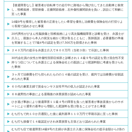
【後遺障害なし】被害者が自転車での走行中に路地から飛び出してきた自動車と衝突
し，頸椎捻挫，背部挫傷，左膝関節捻挫，左外傷性膝関節炎を負い，訴訟にて和解に
至った事案
14級9号を獲得した被害者の正座をしたい希望を優先し治療費を保険会社の打切りよ
り長期で認めさせた事案
20代男性がびまん性脳損傷と頚椎捻挫により高次脳機能障害と診断を受け、弁護士が
介入し，親族から本人の状況を細かく聞き取るとともに，医師面談，必要書類の準備
を実施することで7級4号の認定を受け7,500万を賠償された事例
２４０万円の提示を弁護士介入で８００万円（当初３倍）で示談した事例
30代会社員の女性が外傷性頚部症候群と診断され１４級９号の認定を受け混合性不安
抑うつ症についても弁護士による保険会社との面談により慰謝料額に考慮を受けられ
た事例
３ヶ月で治療費を打ち切られたものの１４級の認定を受け、裁判では治療費が全額認
められた事案
６０代の兼業主婦で賃金センサス女性平均の収入が認定された事案
６８歳男性の事故による退職後の休業損害が認められた事案
ひき逃げ事故により後遺障害１１級４号の障害を負った被害者が事故直後からのサポ
ートにより通常の基準から増額した慰謝料を受け取ることができた事案
むち打ちで約１０か月通院した後に裁判基準１１０万円で早期示談に至った事例
むち打ち損傷で１４級認定がされ休業損害も主張どおり認められた事案
むち打ち症で後遺障害14級9号の主婦が弁護士介入後に保険会社の提示金額から2倍の