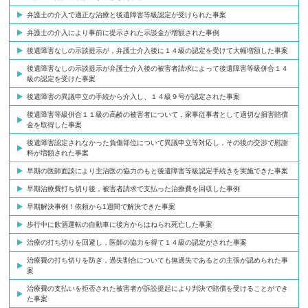
弁護士の介入で適正な治療と後遺障害等級認定が受けられた事案
弁護士の介入により事前に提示された示談金が増額された事例
後遺障害なしの示談提示が，弁護士介入後に１４級の認定を受けて大幅増額した事案
後遺障害なしの示談提示が弁護士介入後の被害者請求によって後遺障害等級併合１４
級の認定を受けた事案
後遺障害の異議申立の手続から介入し、１４級９号が認定された事案
後遺障害等級併合１１級の高齢の被害者について，家事従事者として適切な損害賠償
金を取得した事案
後遺障害認定されなかった負傷部位について異議申立等対応し，その後の交渉で慰謝
料が増額された事案
早期の医師面談により主治医の協力のもと後遺障害等級認定手続きを実施できた事案
早期治療費打ち切り後，被害者請求で支払った治療費を回収した事例
早期解決事例！依頼から1週間で解決できた事案
歩行中に飲酒運転の自動車に後方からはねられ死亡した事案
治療の打ち切りを回避し，医師の協力を得て１４級の認定がされた事案
治療費の打ち切りを防ぎ，過失割合についても無過失であるとの主張が認められた事
案
治療費の支払いを拒否された被害者が訴訟提起により判決で賠償を受けることができ
た事案