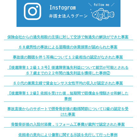
保険会社からの過失相殺の主張に対して交渉で無過失の解決ができた事案
６８歳男性の事故による退職後の休業損害が認められた事案
事故後の難聴を伴う耳鳴について１２級相当の認定がなされた事案
【後遺障害１２級１３号】後遺障害逸失利益について就労が可能とされる
６７歳までの２２年間の逸失利益を獲得した事例②
６０代の兼業主婦で賃金センサス女性平均の収入が認定された事案
【後遺障害１２級】依頼を受けた後，短期間で賠償金を増額させ和解した
事例
事故直後からのサポートで脛骨骨折後の動揺関節について12級の認定を受
けた事案
骨盤骨折後の入院付添費，リフォーム工事費が裁判で認定された事案
依頼者の意向により傷害に関する示談を先行して行った事例