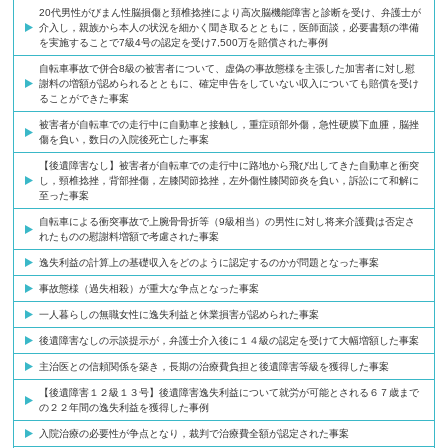
20代男性がびまん性脳損傷と頚椎捻挫により高次脳機能障害と診断を受け、弁護士が
介入し，親族から本人の状況を細かく聞き取るとともに，医師面談，必要書類の準備
を実施することで7級4号の認定を受け7,500万を賠償された事例
自転車事故で併合8級の被害者について、虚偽の事故態様を主張した加害者に対し慰
謝料の増額が認められるとともに、確定申告をしていない収入についても賠償を受け
ることができた事案
被害者が自転車での走行中に自動車と接触し，重症頭部外傷，急性硬膜下血腫，脳挫
傷を負い，数日の入院後死亡した事案
【後遺障害なし】被害者が自転車での走行中に路地から飛び出してきた自動車と衝突
し，頸椎捻挫，背部挫傷，左膝関節捻挫，左外傷性膝関節炎を負い，訴訟にて和解に
至った事案
自転車による衝突事故で上腕骨骨折等（9級相当）の男性に対し将来介護費は否定さ
れたものの慰謝料増額で考慮された事案
逸失利益の計算上の基礎収入をどのように認定するのかが問題となった事案
事故態様（過失相殺）が重大な争点となった事案
一人暮らしの無職女性に逸失利益と休業損害が認められた事案
後遺障害なしの示談提示が，弁護士介入後に１４級の認定を受けて大幅増額した事案
主治医との信頼関係を築き，長期の治療費負担と後遺障害等級を獲得した事案
【後遺障害１２級１３号】後遺障害逸失利益について就労が可能とされる６７歳まで
の２２年間の逸失利益を獲得した事例
入院治療の必要性が争点となり，裁判で治療費全額が認定された事案