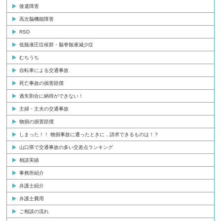
後遺障害
高次脳機能障害
RSD
低髄液圧症候群・脳脊髄液減少症
むちうち
自転車による交通事故
死亡事故の損害賠償
過失割合に納得ができない！
主婦・主夫の交通事故
物損の損害賠償
しまった！！ 物損事故に遭ったときに，請求できるものは！？
山口県で交通事故の多い交差点ランキング
相談実績
事務所紹介
弁護士紹介
弁護士費用
ご相談の流れ