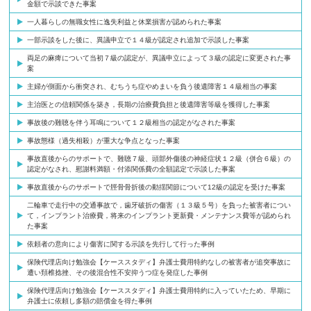
金額で示談できた事案
一人暮らしの無職女性に逸失利益と休業損害が認められた事案
一部示談をした後に、異議申立で１４級が認定され追加で示談した事案
両足の麻痺について当初７級の認定が、異議申立によって３級の認定に変更された事
案
主婦が側面から衝突され、むちうち症やめまいを負う後遺障害１４級相当の事案
主治医との信頼関係を築き，長期の治療費負担と後遺障害等級を獲得した事案
事故後の難聴を伴う耳鳴について１２級相当の認定がなされた事案
事故態様（過失相殺）が重大な争点となった事案
事故直後からのサポートで、難聴７級、頭部外傷後の神経症状１２級（併合６級）の
認定がなされ、慰謝料満額・付添関係費の全額認定で示談した事案
事故直後からのサポートで脛骨骨折後の動揺関節について12級の認定を受けた事案
二輪車で走行中の交通事故で，歯牙破折の傷害（１３級５号）を負った被害者につい
て，インプラント治療費，将来のインプラント更新費・メンテナンス費等が認められ
た事案
依頼者の意向により傷害に関する示談を先行して行った事例
保険代理店向け勉強会【ケーススタディ】弁護士費用特約なしの被害者が追突事故に
遭い頚椎捻挫、その後混合性不安抑うつ症を発症した事例
保険代理店向け勉強会【ケーススタディ】弁護士費用特約に入っていたため、早期に
弁護士に依頼し多額の賠償金を得た事例