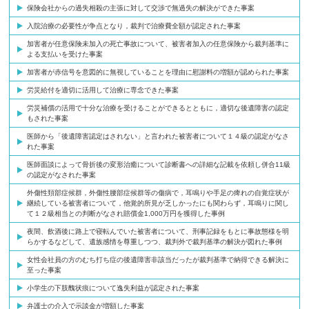
保険会社からの過失相殺の主張に対して交渉で無過失の解決ができた事案
入院治療の必要性が争点となり，裁判で治療費全額が認定された事案
加害者が任意保険未加入の死亡事故について、被害者加入の任意保険から裁判基準に
よる支払いを受けた事案
加害者が赤信号を意図的に無視していることを理由に慰謝料の増額が認められた事案
労災給付を適切に活用して治療に専念できた事案
労災補償の活用で十分な治療を受けることができるとともに，適切な後遺障害の認定
もされた事案
医師から「後遺障害認定はされない」と言われた被害者について１４級の認定がなさ
れた事案
医師面談によって骨折後の変形治癒について診断書への詳細な記載を依頼し併合11級
の認定がなされた事案
外傷性頚部症候群，外傷性腰部症候群等の傷病で，耳鳴りや手足の痺れの自覚症状が
継続している被害者について，他覚的所見が乏しかったにも関わらず，耳鳴りに関し
て１２級相当との判断がなされ賠償金1,000万円を獲得した事例
夜間、飲酒後に路上で寝転んでいた被害者について、刑事記録をもとに事故態様を明
らかするなどして、遺族感情を尊重しつつ、裁判外で裁判基準の解決が図れた事例
女性会社員の方のむち打ち症の後遺障害非該当だったが裁判基準で納得できる解決に
至った事案
小学生の下肢醜状痕について逸失利益が認定された事案
弁護士の介入で示談金が増額した事案