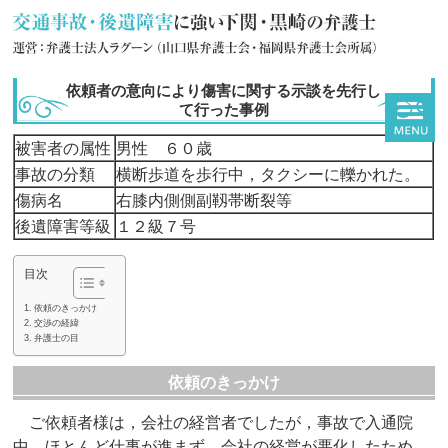
依頼者の意向により傷害に関する示談を先行し
て行った事例
被害者の属性
男性 ６０歳
事故の分類
横断歩道を歩行中，タクシーに轢かれた。
傷病名
右膝内側側副靱帯断裂等
後遺障害等級
１２級７号
目次
依頼のきっかけ
交渉の経緯
弁護士の目
依頼のきっかけ
ご依頼者様は，会社の経営者でしたが，事故で入通院
中，ほとんど仕事が進まず，会社の経営が悪化したため，