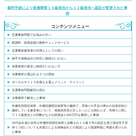
裁判手続により後遺障害１４級相当から１２級相当へ認定が変更された事
例
コンテンツメニュー
交通事故問題でお悩みの方へ
慰謝料・賠償金額の無料チェックサービス
交通事故被害者の代理人としての思い
相手方保険会社の対応に納得がいかない
休業損害の査定に納得がいかない方
当事務所が選ばれる５つの理由
ポータルサイトで弁護士を選ぶメリット・デメリット
交通事故問題解決の流れ
当事務所で解決した事例
外傷性頚部症候群，外傷性腰部症候群等の傷病で，耳鳴りや手足の痺れの自覚症状が
継続している被害者について，他覚的所見が乏しかったにも関わらず，耳鳴りに関し
て１２級相当との判断がなされ賠償金1,000万円を獲得した事例
30代会社員の女性が外傷性頚部症候群と診断され１４級９号の認定を受け混合性不安
抑うつ症についても弁護士による保険会社との面談により慰謝料額に考慮を受けられ
た事例