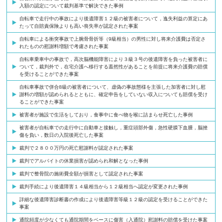
入額の認定について裁判基準で解決できた事例
自転車で走行中の事故により後遺障害１２級の被害者について，逸失利益の算定にあ
たって自賠責保険よりも高い喪失率が認定された事案
自転車による衝突事故で上腕骨骨折等（9級相当）の男性に対し将来介護費は否定さ
れたものの慰謝料増額で考慮された事案
自転車乗車中の事故で，高次脳機能障害により３級３号の後遺障害を負った被害者に
ついて，裁判外で，在宅介護へ移行する蓋然性があることを前提に将来介護費の賠償
を受けることができた事案
自転車事故で併合8級の被害者について、虚偽の事故態様を主張した加害者に対し慰
謝料の増額が認められるとともに、確定申告をしていない収入についても賠償を受け
ることができた事案
被害者が施設で生活をしており，食事中に食べ物を喉に詰まらせ死亡した事例
被害者が自転車での走行中に自動車と接触し，重症頭部外傷，急性硬膜下血腫，脳挫
傷を負い，数日の入院後死亡した事案
裁判で２８００万円の死亡慰謝料が認定された事案
裁判でアルバイトの休業損害が認められ和解となった事例
裁判で整骨院の施術費全額が損害として認定された事案
裁判手続により後遺障害１４級相当から１２級相当へ認定が変更された事例
詳細な後遺障害診断書の作成により後遺障害等級１２級の認定を受けることができた
事案
通院頻度が少なくても通院期間をベースに傷害（入通院）慰謝料の賠償を受けた事案