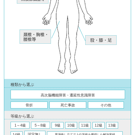
種類から選ぶ
高次脳機能障害・遷延性意識障害
骨折
死亡事故
その他
等級から選ぶ
1～4級
5～8級
9級
10級
11級
12級
13級
認定無し
14級
異議申し立てで上位等級を獲得した解決実績