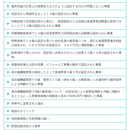
逸失利益の計算上の基礎収入をどのように認定するのかが問題となった事案
非該当から異議申立をして１４級が認定された事案
頚椎捻挫で症状固定前から受任し，医師面談のうえ詳細な後遺障害診断書を取得でき
たことで１４級の認定がなされた事案
頚椎胸椎捻挫等で１４級の自営業男性で症状固定後の治療費が認められた事案
頸椎捻挫で１４級の認定を受けた会社役員の被害者につき，適正な後遺障害逸失利益
が認定され，１６０万円の示談提示を，３６０万円に増額和解した事案
駐車場内で車にひかれ、認定前に弁護士が介入した結果１２級１３号が認定された事
例
骨盤骨折後の入院付添費，リフォーム工事費が裁判で認定された事案
高次脳機能障害が残存したとして後遺障害５級２号が認定された事例
高次脳機能障害で５級、複視で１０級（併合４級）の被害者につき裁判外で裁判基準
による和解ができた事案
高次脳機能障害で7級の被害者について，示談交渉により損害賠償額を大幅に増額す
るとともに，人身傷害保険の保険金も含めて6000万円で解決した事案
停車中に追突された場合
相談のタイミング
自賠責保険と任意保険の違い
賠償金額決定の３基準