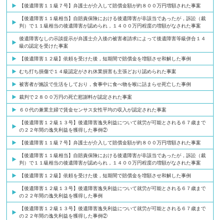
【後遺障害１１級７号】弁護士が介入して賠償金額が約８００万円増額された事案
【後遺障害１１級相当】自賠責保険における後遺障害が非該当であったが，訴訟（裁
判）で１１級相当の後遺障害が認められ，１４００万円程度の増額がなされた事案
後遺障害なしの示談提示が弁護士介入後の被害者請求によって後遺障害等級併合１４
級の認定を受けた事案
【後遺障害１２級】依頼を受けた後，短期間で賠償金を増額させ和解した事例
むち打ち損傷で１４級認定がされ休業損害も主張どおり認められた事案
被害者が施設で生活をしており，食事中に食べ物を喉に詰まらせ死亡した事例
裁判で２８００万円の死亡慰謝料が認定された事案
６０代の兼業主婦で賃金センサス女性平均の収入が認定された事案
【後遺障害１２級１３号】後遺障害逸失利益について就労が可能とされる６７歳まで
の２２年間の逸失利益を獲得した事例②
【後遺障害１１級７号】弁護士が介入して賠償金額が約８００万円増額された事案
【後遺障害１１級相当】自賠責保険における後遺障害が非該当であったが，訴訟（裁
判）で１１級相当の後遺障害が認められ，１４００万円程度の増額がなされた事案
【後遺障害１２級】依頼を受けた後，短期間で賠償金を増額させ和解した事例
【後遺障害１２級１３号】後遺障害逸失利益について就労が可能とされる６７歳まで
の２２年間の逸失利益を獲得した事例
【後遺障害１２級１３号】後遺障害逸失利益について就労が可能とされる６７歳まで
の２２年間の逸失利益を獲得した事例②